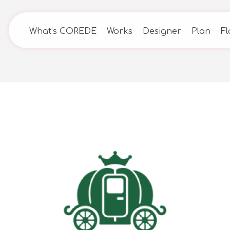
What’s COREDE
Works
Designer
Plan
F